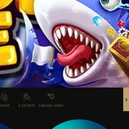
POKER
E-SPORTS
SABUNG AYAM