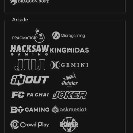
Arcade