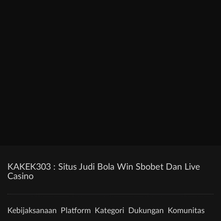
KAKEK303 : Situs Judi Bola Win Sbobet Dan Live
Casino
Kebijaksanaan
Platform
Kategori
Dukungan
Komunitas