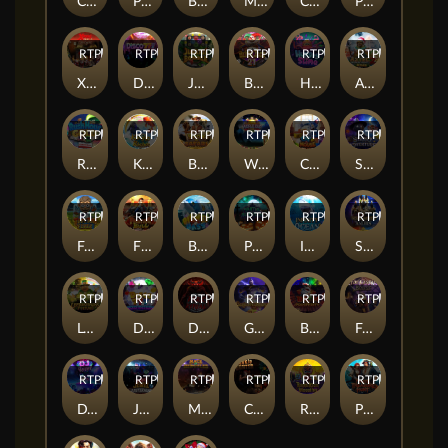
Crazy Bounty: Jackpot
Pinata Fest
Bunny to the Moon
Maya: Elemental Totem 2
Cai Shen Fortune
PUBG2
RTP
95%
RTP
83%
RTP
84%
RTP
79%
RTP
85%
RTP
90%
Xmas Gift Delight
Disco 777
Jumanji Bonanza
BlackJack21
Hungry Slime
Aztec: Bonus Hunt 2 Xmas
RTP
92%
RTP
81%
RTP
93%
RTP
89%
RTP
93%
RTP
86%
Rush Hour Gold
Kingyo Riches
Book of Safari
World Cup Final
Cat & Mouse
Starry Adventure
RTP
94%
RTP
87%
RTP
95%
RTP
84%
RTP
79%
RTP
86%
Football Fever
Fighting Bull
Big Net Bass
Phantom Multiplier
Infinity Ocean
Scale of Heaven: Anubis
RTP
90%
RTP
80%
RTP
85%
RTP
80%
RTP
80%
RTP
83%
Leprechaun’s Fortune
Disco 777 Hold and Win
Dark Ritual
Genie Mystery
Boom of Prosperity
Fantastic Beast
RTP
80%
RTP
91%
RTP
92%
RTP
89%
RTP
85%
RTP
95%
DJ Fever
Jewel Mastermind
Mace of Hercules
Cookie Hunter
Ramakien Blessing
Pirate Treasure Hunt