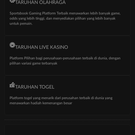
TARUHAN OLAHRAGA
Sportsbook Gaming Platform Terbaik menawarkan lebih banyak game,
odds yang lebih tinggi, dan menyediakan pilihan yang lebih banyak
untuk pemain.
TARUHAN LIVE KASINO
Platform Pilihan bagi perusahaan-perusahaan terbaik di dunia, dengan
pilihan variasi game terbanyak
TARUHAN TOGEL
Platform togel yang menarik dari perusahan terbaik di dunia yang
menawarkan hadiah kemenangan besar