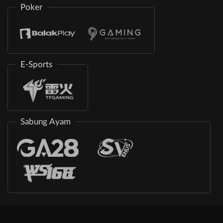
Poker
E-Sports
Sabung Ayam