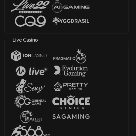
Live Casino