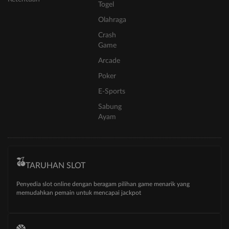
Togel
Olahraga
Crash
Game
Arcade
Poker
E-Sports
Sabung
Ayam
TARUHAN SLOT
Penyedia slot online dengan beragam pilihan game menarik yang
memudahkan pemain untuk mencapai jackpot