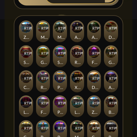
RTP
98%
RTP
95%
RTP
95%
RTP
96%
RTP
98%
RTP
98%
Zeustrike
Mahjong Roar
Maya: Elemental Totem
Aztec: Gold Temple
Aztec: Bonus Hunt 2
Dragon Chi’s Quest
RTP
97%
RTP
96%
RTP
95%
RTP
98%
RTP
95%
RTP
98%
Slotto 4D
Golden Football
Sugar Crush
Rhapsody of Muertos
Firefly Hunter
Golden Egypt
RTP
97%
RTP
97%
RTP
95%
RTP
96%
RTP
98%
RTP
96%
Crazy Bounty
Royal Ace
Piggy Bank Gold
Xiang Qi Ways 2
Dragon Chi's Quest 2
Aztec: Bonus Hunt
RTP
96%
RTP
96%
RTP
94%
RTP
95%
RTP
90%
RTP
94%
Last Samurai
Fish Prawn Crab Bonanza
Piggy Bank Gold 2
LABUBU: Fall In Wild
Zeustrike Xmas
Buffalo Rush
RTP
89%
RTP
84%
RTP
80%
RTP
94%
RTP
83%
RTP
89%