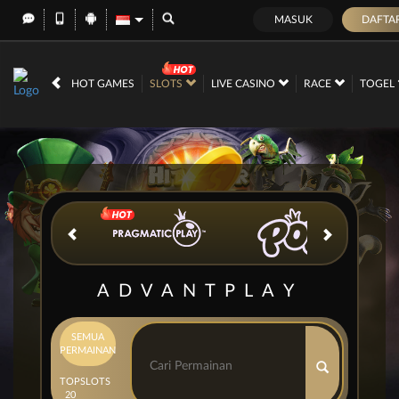
MASUK
DAFTA
IDR
12,668,640,
HOT GAMES
SLOTS
LIVE CASINO
RACE
TOGEL
ADVANTPLAY
SEMUA
PERMAINAN
TOP
SLOTS
20